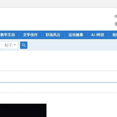
教学互动
文学佳作
职场风云
运动健康
Ai /科技
相
帖子
搜
索