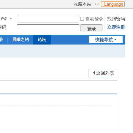
收藏本站
Language
切
换
自动登录
找回密码
用户名
到
窄
密码
立即注册
登录
版
册
晨曦之约
论坛
快捷导航
返回列表