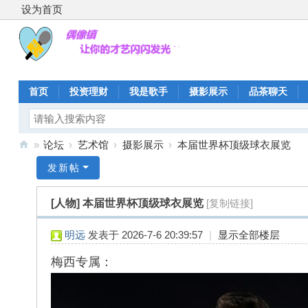
设为首页
首页
投资理财
我是歌手
摄影展示
品茶聊天
»
论坛
›
艺术馆
›
摄影展示
›
本届世界杯顶级球衣展览
偶
发新帖
像
[人物]
本届世界杯顶级球衣展览
[复制链接]
镇
明远
发表于 2026-7-6 20:39:57
|
显示全部楼层
梅西专属：