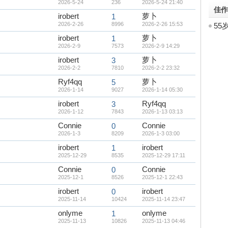
2026-5-24
236
2026-5-24 21:40
佳
irobert
萝卜
1
2026-2-26
8996
2026-2-26 15:53
55
irobert
萝卜
1
2026-2-9
7573
2026-2-9 14:29
irobert
萝卜
3
2026-2-2
7810
2026-2-2 23:32
Ryf4qq
萝卜
5
2026-1-14
9027
2026-1-14 05:30
irobert
Ryf4qq
3
2026-1-12
7843
2026-1-13 03:13
Connie
Connie
0
2026-1-3
8209
2026-1-3 03:00
irobert
irobert
1
2025-12-29
8535
2025-12-29 17:11
Connie
Connie
0
2025-12-1
8526
2025-12-1 22:43
irobert
irobert
0
2025-11-14
10424
2025-11-14 23:47
onlyme
onlyme
1
2025-11-13
10826
2025-11-13 04:46