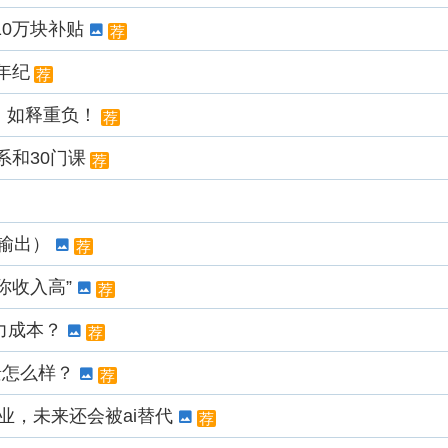
0万块补贴
荐
年纪
荐
，如释重负！
荐
系和30门课
荐
本输出）
荐
你收入高”
荐
力成本？
荐
景怎么样？
荐
业，未来还会被ai替代
荐