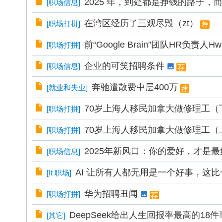
2025 年，到处都是挣钱的路子，
[
职场信息
]
在湾区经历了三观尽毁（zt）
[
职场打拼
]
荐
前“Google Brain”团队HR
[
职场打拼
]
企业的可笑招聘条件
[
职场信息
]
荐
奔驰遣散费中层400万
[
就业和失业
]
荐
70岁上海人移民加拿大做修理工（
[
职场打拼
]
70岁上海人移民加拿大做修理工（
[
职场打拼
]
2025年新风口：你的爱好，才是
[
职场信息
]
AI 让所有人都无用是一个好事，这
[
It 职场
]
华为招聘丑闻
[
职场打拼
]
荐
DeepSeek给出人生回报率最高的18
[
其它
]