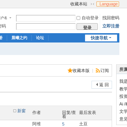
收藏本站
Language
切
换
自动登录
找回密码
用户名
到
窄
密码
立即注册
登录
版
册
晨曦之约
论坛
快捷导航
所属
收藏本版
|
订阅
我
返 回
教
投
Ai 
新窗
文
作者
回复/查
最后发表
看
意
阿维
土豆
5