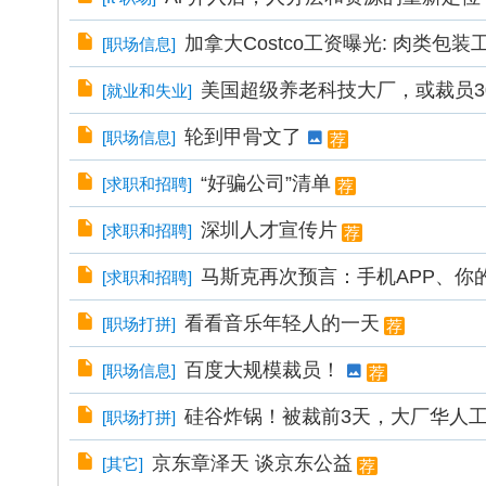
加拿大Costco工资曝光: 肉类包装
[
职场信息
]
美国超级养老科技大厂，或裁员30
[
就业和失业
]
轮到甲骨文了
[
职场信息
]
荐
“好骗公司”清单
[
求职和招聘
]
荐
深圳人才宣传片
[
求职和招聘
]
荐
马斯克再次预言：手机APP、你
[
求职和招聘
]
看看音乐年轻人的一天
[
职场打拼
]
荐
百度大规模裁员！
[
职场信息
]
荐
硅谷炸锅！被裁前3天，大厂华人工程
[
职场打拼
]
京东章泽天 谈京东公益
[
其它
]
荐