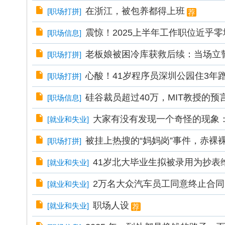
在浙江，被包养都得上班
[
职场打拼
]
荐
震惊！2025上半年工作职位近乎零
[
职场信息
]
老板娘被困冷库获救后续：当场立
[
职场打拼
]
心酸！41岁程序员深圳公园住3年
[
职场打拼
]
硅谷裁员超过40万，MIT教授的预
[
职场信息
]
大家有没有发现一个奇怪的现象
[
就业和失业
]
被挂上热搜的“妈妈岗”事件，赤裸
[
职场打拼
]
41岁北大毕业生拟被录用为抄表
[
就业和失业
]
​2万名大众汽车员工同意终止合同
[
就业和失业
]
职场人设
[
就业和失业
]
荐