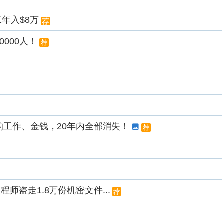
工年入$8万
荐
000人！
荐
的工作、金钱，20年内全部消失！
荐
师盗走1.8万份机密文件...
荐