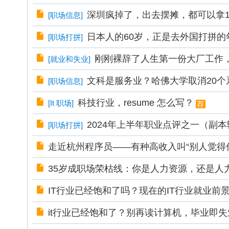
深圳疯掉了，出去摆摊，都可以拿1
[
职场信息
]
日本人的60岁，正是去外国打拼的
[
职场打拼
]
刚刚裸辞了人生第一份大厂工作
[
就业和失业
]
文科是服务业？哈佛大学取消20个
[
职场信息
]
科技行业，resume 怎么写？
[
It 职场
]
荐
2024年上半年职业点评之一（副
[
职场打拼
]
走近杭州程序员——有种高收入叫“别人觉得
35岁成职场荣枯线：你是人力资源，还是人
IT行业已经饱和了吗？现在的IT行业就业前
it行业已经饱和了？别再读计算机，毕业即失