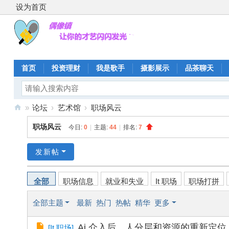
设为首页
首页
投资理财
我是歌手
摄影展示
品茶聊天
»
论坛
›
艺术馆
›
职场风云
偶
职场风云
今日:
0
|
主题:
44
|
排名:
7
像
镇
发新帖
全部
职场信息
就业和失业
It 职场
职场打拼
全部主题
最新
热门
热帖
精华
更多
Ai 介入后，人分层和资源的重新定位
[
It 职场
]