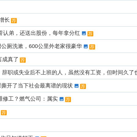
增长
荐
誓认弟，还送出股份，每年拿分红
荐
蹭公厕洗漱，600公里外老家很豪华
荐
言成真了
荐
：辞职或失业后不上班的人，虽然没有工资，但时间久了
裸撕开了当下社会最离谱的现状
荐
维修工？燃气公司：属实
荐
荐