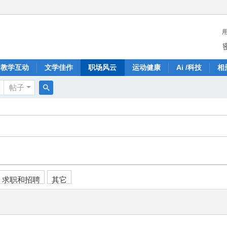
教学互动
文学佳作
职场风云
运动健康
Ai /科技
相
帖子
搜
索
求职和招聘
其它