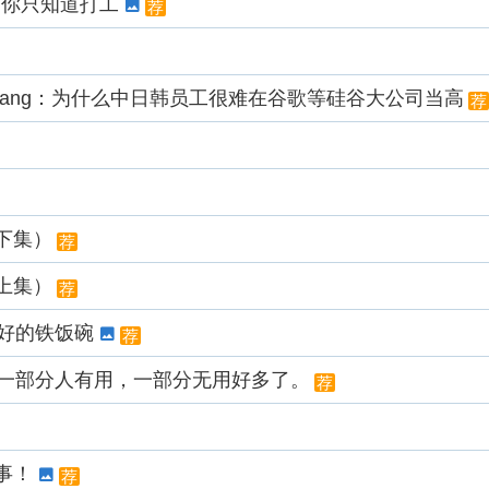
而你只知道打工
荐
负责人Hwang：为什么中日韩员工很难在谷歌等硅谷大公司当高
荐
下集）
荐
上集）
荐
最好的铁饭碗
荐
比一部分人有用，一部分无用好多了。
荐
件事！
荐