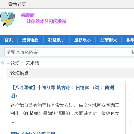
设为首页
首页
投资理财
我是歌手
摄影展示
品茶聊天
教
»
论坛
›
艺术馆
偶
论坛热点
像
·
【八月军歌】十送红军 填古诗： 闲情赋 （词： 陶渊
镇
·
明）
·
这个我自己的油管账号没发布过。 由文学城网友陶陶三
·
制作 《闲情赋》是陶渊明写的，表面讲他对一位绝色女
·
...
·
·