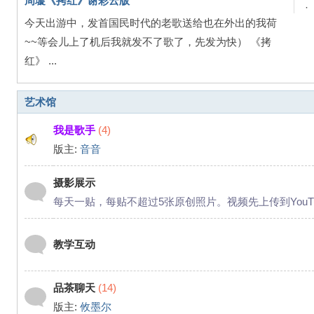
周璇《拷红》谢彩云版
·
今天出游中，发首国民时代的老歌送给也在外出的我荷
~~等会儿上了机后我就发不了歌了，先发为快） 《拷
红》 ...
艺术馆
我是歌手
(4)
版主:
音音
摄影展示
每天一贴，每贴不超过5张原创照片。视频先上传到YouT
教学互动
品茶聊天
(14)
版主:
攸墨尔