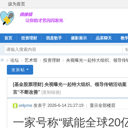
设为首页
首页
投资理财
我是歌手
摄影展示
品茶聊天
教
»
论坛
›
艺术馆
›
投资理财
›
央视曝光一起特大组织、领导传销活
偶
发新帖
像
[基金股票理财]
央视曝光一起特大组织、领导传销活动案：
镇
言“不断改善”
[复制链接]
onlyme
发表于 2026-6-14 21:27:19
|
显示全部楼层
一家号称“赋能全球2