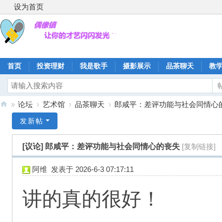
设为首页
首页
投资理财
我是歌手
摄影展示
品茶聊天
教
»
论坛
›
艺术馆
›
品茶聊天
›
郎咸平：差评功能与社会同情心
偶
发新帖
像
[议论]
郎咸平：差评功能与社会同情心的丧失
[复制链接]
镇
阿维
发表于 2026-6-3 07:17:11
讲的真的很好！