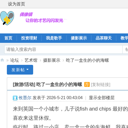
设为首页
首页
投资理财
我是歌手
摄影展示
品茶聊天
教
»
论坛
›
艺术馆
›
摄影展示
›
吃了一盒生的小的海螺
偶
发新帖
像
[旅游/活动]
吃了一盒生的小的海螺
荐
[复制链接]
镇
攸墨尔
发表于 2026-5-21 00:43:04
|
显示全部楼层
来到英国一个小城市，儿子说fish and chips 
喜欢来这里休假。
临行时，路过一小店，卖一盒一盒的生海鲜，我喜