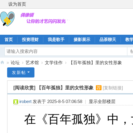
设为首页
首页
投资理财
我是歌手
摄影展示
品茶聊天
教
»
论坛
›
艺术馆
›
文学佳作
›
【百年孤独】里的女性形象
偶
发新帖
像
[阅读欣赏]
【百年孤独】里的女性形象
荐
[复制链接]
镇
irobert
发表于 2025-8-5 07:06:58
|
显示全部楼层
在《百年孤独》中，