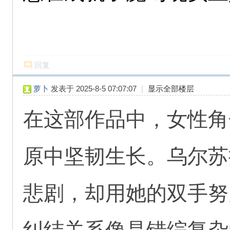
回复
萝卜
发表于 2025-8-5 07:07:07
|
显示全部楼层
在这部作品中，女性角
原中坚韧生长。乌尔苏
悲剧，却用她的双手努