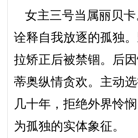
女主三号当属丽贝卡
诠释自我放逐的孤独。
拉矫正后被禁锢。后因
蒂奥纵情贪欢。主动选
几十年，拒绝外界怜悯
为孤独的实体象征。