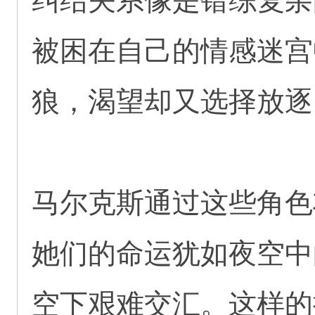
纠结关系像是错综复杂
被困在自己的情感迷宫
狼，渴望却又选择放逐
马尔克斯通过这些角色
她们的命运犹如夜空中
空下艰难交汇。这样的