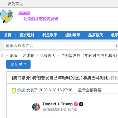
设为首页
首页
投资理财
我是歌手
摄影展示
品茶聊天
教
»
论坛
›
艺术馆
›
品茶聊天
›
特朗普发自己年轻时的照片和奥巴马
偶
发新帖
像
[笑口常开]
特朗普发自己年轻时的照片和奥巴马对比
[复
镇
帅虎
发表于 2026-6-28 15:27:36
|
显示全部楼层