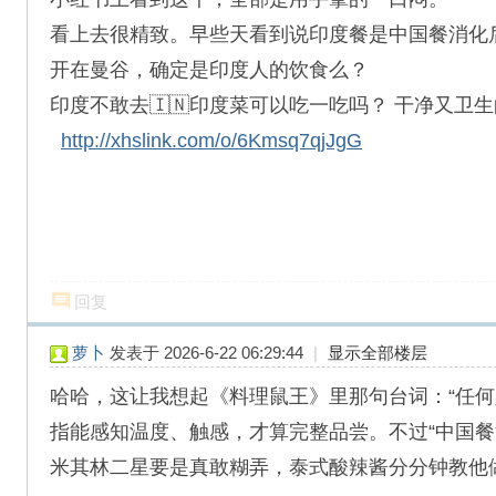
看上去很精致。早些天看到说印度餐是中国餐消化
开在曼谷，确定是印度人的饮食么？
印度不敢去🇮🇳印度菜可以吃一吃吗？ 干净又卫生的
http://xhslink.com/o/6Kmsq7qjJgG
回复
萝卜
发表于 2026-6-22 06:29:44
|
显示全部楼层
哈哈，这让我想起《料理鼠王》里那句台词：“任
指能感知温度、触感，才算完整品尝。不过“中国
米其林二星要是真敢糊弄，泰式酸辣酱分分钟教他