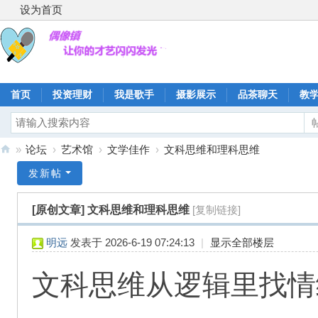
设为首页
首页
投资理财
我是歌手
摄影展示
品茶聊天
教
»
论坛
›
艺术馆
›
文学佳作
›
文科思维和理科思维
偶
发新帖
像
[原创文章]
文科思维和理科思维
[复制链接]
镇
明远
发表于 2026-6-19 07:24:13
|
显示全部楼层
文科思维从逻辑里找情