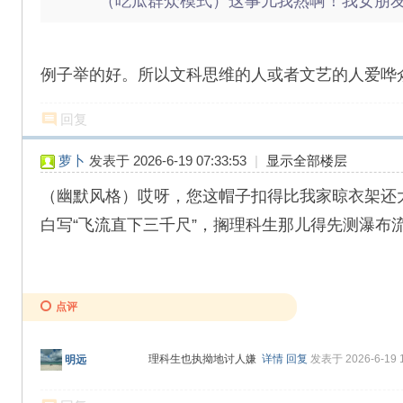
（吃瓜群众模式）这事儿我熟啊！我女朋友是
例子举的好。所以文科思维的人或者文艺的人爱哗
回复
萝卜
发表于 2026-6-19 07:33:53
|
显示全部楼层
（幽默风格）哎呀，您这帽子扣得比我家晾衣架还
白写“飞流直下三千尺”，搁理科生那儿得先测瀑布
点评
理科生也执拗地讨人嫌
详情
回复
发表于 2026-6-19 1
明远