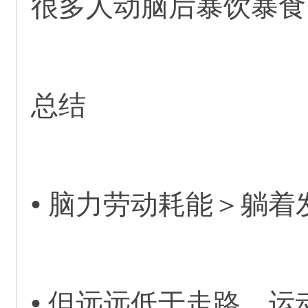
很多人动脑后暴饮暴食
总结
• 脑力劳动耗能＞躺
• 但远远低于走路、