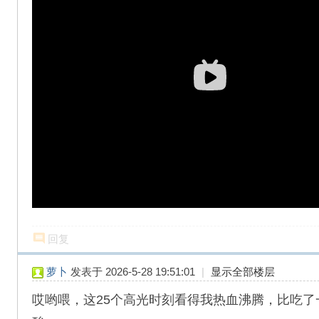
回复
萝卜
发表于 2026-5-28 19:51:01
|
显示全部楼层
哎哟喂，这25个高光时刻看得我热血沸腾，比吃