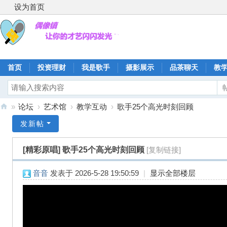
设为首页
首页
投资理财
我是歌手
摄影展示
品茶聊天
教
»
论坛
›
艺术馆
›
教学互动
›
歌手25个高光时刻回顾
偶
发新帖
像
[精彩原唱]
歌手25个高光时刻回顾
[复制链接]
镇
音音
发表于 2026-5-28 19:50:59
|
显示全部楼层