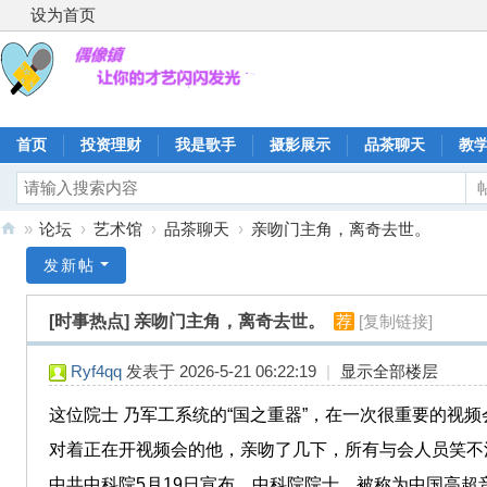
设为首页
首页
投资理财
我是歌手
摄影展示
品茶聊天
教
»
论坛
›
艺术馆
›
品茶聊天
›
亲吻门主角，离奇去世。
偶
发新帖
像
[时事热点]
亲吻门主角，离奇去世。
荐
[复制链接]
镇
Ryf4qq
发表于 2026-5-21 06:22:19
|
显示全部楼层
这位院士 乃军工系统的“国之重器”，在一次很重要的视
对着正在开视频会的他，亲吻了几下，所有与会人员笑不
中共中科院5月19日宣布，中科院院士、被称为中国高