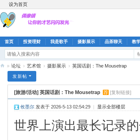
设为首页
首页
投资理财
我是歌手
摄影展示
品茶聊天
教
»
论坛
›
艺术馆
›
摄影展示
›
英国话剧：The Mousetrap
偶
发新帖
像
[旅游/活动]
英国话剧：The Mousetrap
荐
[复制链接]
镇
攸墨尔
发表于 2026-5-13 02:54:29
|
显示全部楼层
世界上演出最长记录的