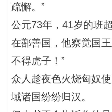
疏懈。”
公元73年，41岁的班
在鄯善国，他察觉国王
不得虎子！”
众人趁夜色火烧匈奴使
域诸国纷纷归汉。