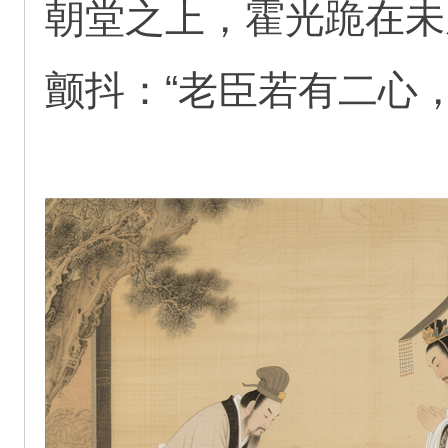
朝堂之上，霍光跪在未
颤抖：“老臣若有二心