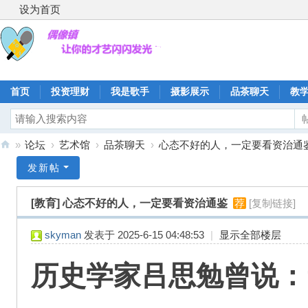
设为首页
首页
投资理财
我是歌手
摄影展示
品茶聊天
教
»
论坛
›
艺术馆
›
品茶聊天
›
心态不好的人，一定要看资治通
偶
发新帖
像
[教育]
心态不好的人，一定要看资治通鉴
荐
[复制链接]
镇
skyman
发表于 2025-6-15 04:48:53
|
显示全部楼层
历史学家吕思勉曾说：