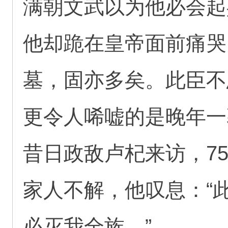
满朝文武以为他必会起
他却跪在皇帝面前痛哭
墓，固亦多矣。此臣不
更令人唏嘘的是晚年一
昔日政敌卢杞来访，7
家人不解，他叹息：“
必灭我全族。”