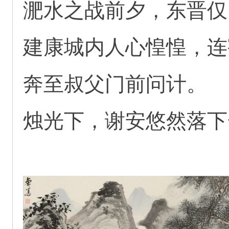
淝水之战前夕，东晋仅
建康城内人心惶惶，连
奔至叔父门前问计。
烛光下，谢安悠然落下