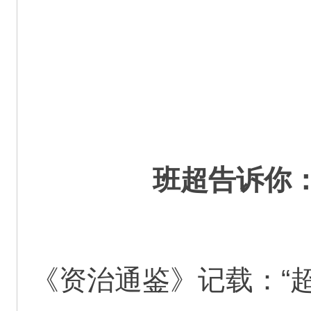
班超告诉你
《资治通鉴》记载：“