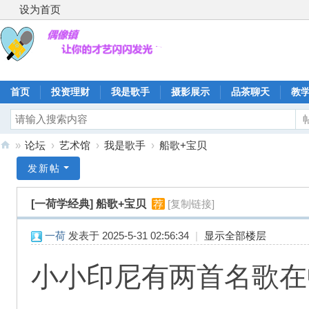
设为首页
首页
投资理财
我是歌手
摄影展示
品茶聊天
教
»
论坛
›
艺术馆
›
我是歌手
›
船歌+宝贝
偶
发新帖
像
[一荷学经典]
船歌+宝贝
荐
[复制链接]
镇
一荷
发表于 2025-5-31 02:56:34
|
显示全部楼层
小小印尼有两首名歌在