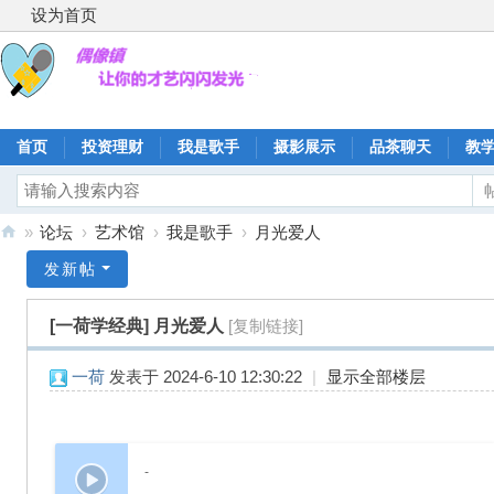
设为首页
首页
投资理财
我是歌手
摄影展示
品茶聊天
教
»
论坛
›
艺术馆
›
我是歌手
›
月光爱人
偶
发新帖
像
[一荷学经典]
月光爱人
[复制链接]
镇
一荷
发表于 2024-6-10 12:30:22
|
显示全部楼层
-