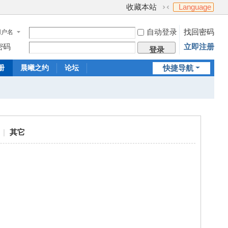
收藏本站
Language
切
换
自动登录
找回密码
用户名
到
窄
密码
立即注册
登录
版
册
晨曦之约
论坛
快捷导航
|
其它