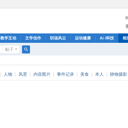
教学互动
文学佳作
职场风云
运动健康
Ai /科技
相
帖子
搜
索
|
人物
|
风景
|
内容图片
|
事件记录
|
美食
|
本人
|
静物摄影