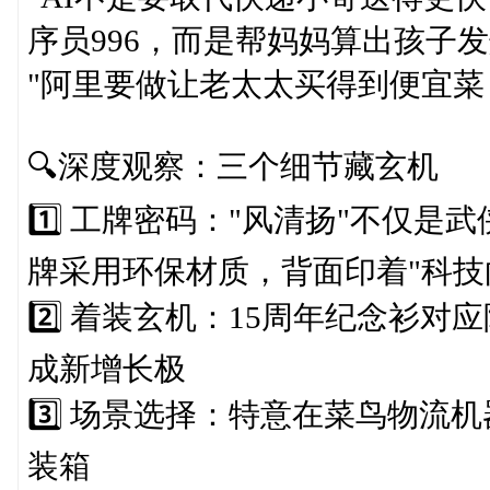
序员996，而是帮妈妈算出孩子
"阿里要做让老太太买得到便宜菜
🔍深度观察：三个细节藏玄机
1️⃣ 工牌密码："风清扬"不仅
牌采用环保材质，背面印着"科技
2️⃣ 着装玄机：15周年纪念衫
成新增长极
3️⃣ 场景选择：特意在菜鸟物
装箱